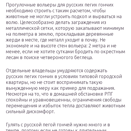
Прогулочные вольеры для русских пегих гончих
необходимо строить с таким расчетом, чтобы
животные не могли устроить подкоп и вырваться на
волю. Целесообразно делать заграждения из
металлической сетки, которую закапывают минимум
на полметра в землю, прокладывая деревянные
жерди в месте, где металл уходит в почву. Не
экономьте и на высоте стен вольера: 2 метра и не
менее, если не хотите сутками бродить по окрестным
лесам в поиске четвероногого беглеца.
Отдельные владельцы умудряются содержать
русских пегих гончих в условиях типовой городской
квартиры, но не стоит воспринимать такую
вынужденную меру как пример для подражания.
Несмотря на то, что в домашней обстановке РПГ
спокойны и уравновешенны, ограничения свободы
перемещения и избыток тепла доставляют животным
сильный дискомфорт.
Гулять с русской пегой гончей нужно много и в
темпе, поэтому если не готовы к длительным