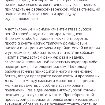
возни тоже немного: достаточно пару раз в неделю
пригладить ее расческой-варежкой, убрав отмерший
подшерсток. В сезон линьки процедуру
осуществляют чаще.
А вот склонные к конъюнктивитам глаза русской
пегой гончей придется протирать ежедневно.
Впрочем, особой сноровки здесь не требуется:
просто смочите чистую тряпочку ромашковым
настоем или крепким чаем и пройдитесь ей по краям
и уголкам век, собирая пыль и слизь. Уши собакам
чистят в стандартном режиме: раз в неделю,
салфеткой, пропитанной перекисью водорода либо
подогретым растительным маслом. Поскольку
рабочим гончим приходится много и интенсивно
бегать, всегда проверяйте после охоты и прогулок их
лапы. Часто между пальцами животного застревают
мелкие предметы, способные травмировать
подушечки. Раз в два месяца англо-русской гончей
рекомендуется укоротить когти. Пренебречь этой
процедурой разрешается только если питомец ведет
активный образ жизни и успевает сточить коготь во