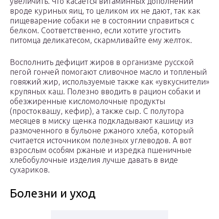
увеличить. Что касается витаминных дополнений
вроде куриных яиц, то целиком их не дают, так как
пищеварение собаки не в состоянии справиться с
белком. Соответственно, если хотите угостить
питомца деликатесом, скармливайте ему желток.
Восполнить дефицит жиров в организме русской
пегой гончей помогают сливочное масло и топленый
говяжий жир, используемые также как «увкуснители»
крупяных каш. Полезно вводить в рацион собаки и
обезжиренные кисломолочные продукты
(простоквашу, кефир), а также сыр. С полутора
месяцев в миску щенка подкладывают кашицу из
размоченного в бульоне ржаного хлеба, который
считается источником полезных углеводов. А вот
взрослым особям ржаные и изредка пшеничные
хлебобулочные изделия лучше давать в виде
сухариков.
Болезни и уход