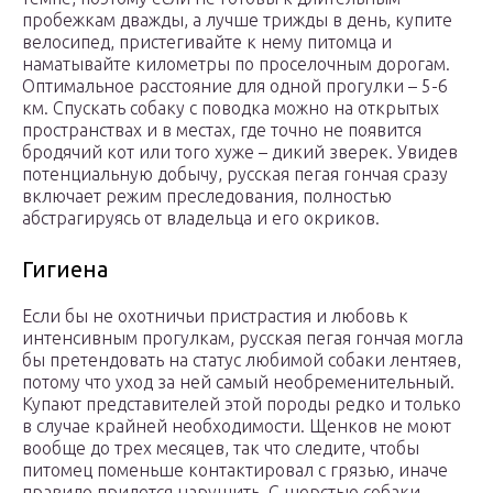
пробежкам дважды, а лучше трижды в день, купите
велосипед, пристегивайте к нему питомца и
наматывайте километры по проселочным дорогам.
Оптимальное расстояние для одной прогулки – 5-6
км. Спускать собаку с поводка можно на открытых
пространствах и в местах, где точно не появится
бродячий кот или того хуже – дикий зверек. Увидев
потенциальную добычу, русская пегая гончая сразу
включает режим преследования, полностью
абстрагируясь от владельца и его окриков.
Гигиена
Если бы не охотничьи пристрастия и любовь к
интенсивным прогулкам, русская пегая гончая могла
бы претендовать на статус любимой собаки лентяев,
потому что уход за ней самый необременительный.
Купают представителей этой породы редко и только
в случае крайней необходимости. Щенков не моют
вообще до трех месяцев, так что следите, чтобы
питомец поменьше контактировал с грязью, иначе
правило придется нарушить. С шерстью собаки