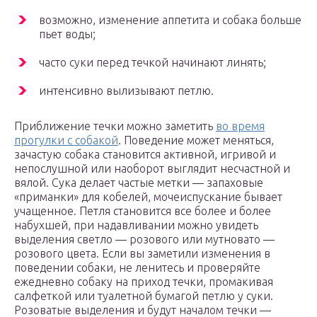
возможно, изменение аппетита и собака больше
пьет воды;
часто суки перед течкой начинают линять;
интенсивно вылизывают петлю.
Приближение течки можно заметить
во время
прогулки с собакой
. Поведение может меняться,
зачастую собака становится активной, игривой и
непослушной или наоборот выглядит несчастной и
вялой. Сука делает частые метки — запаховые
«приманки» для кобелей, мочеиспускание бывает
учащенное. Петля становится все более и более
набухшей, при надавливании можно увидеть
выделения светло — розового или мутновато —
розового цвета. Если вы заметили изменения в
поведении собаки, не ленитесь и проверяйте
ежедневно собаку на приход течки, промакивая
салфеткой или туалетной бумагой петлю у суки.
Розоватые выделения и будут началом течки —