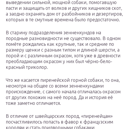
выведении сильной, мощной собаки, помогавшую
пасти и защищать от волков и других хищников скот,
а заодно охранять дом от разбойников и дезертиров,
которых в те смутные времена было предостаточно.
В старину подразделения зенненхундов на
породные разновидности не существовало. В одном
помёте рождались как крупные, так и средние по
размеру щенки с разным типом и длиной шерсти, а
порой и с различным окрасом, хотя уже в древности
преобладающим окрасом у них был чёрно-бело-
красный триколор.
Что же касается пиренейской горной собаки, то она,
несмотря на общее со всеми зенненхундами
происхождение, с самого начала отличалась окрасом
от других похожих на неё пород. Да и история её
тоже заметно отличается.
В отличие от швейцарских пород, «пиренейцам»
посчастливилось попасть в фавор к французским
королям и стать придворными собаками