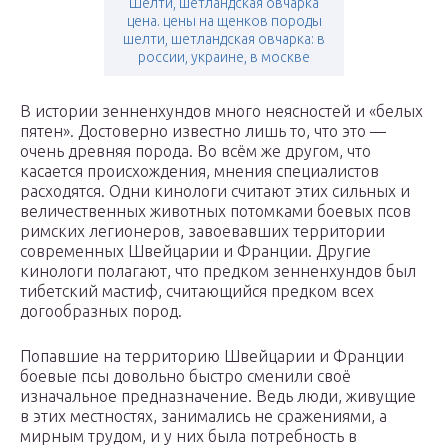
Шелти, шетландская овчарка
цена. цены на щенков породы
шелти, шетландская овчарка: в
россии, украине, в москве
В истории зенненхундов много неясностей и «белых
пятен». Достоверно известно лишь то, что это —
очень древняя порода. Во всём же другом, что
касается происхождения, мнения специалистов
расходятся. Одни кинологи считают этих сильных и
величественных животных потомками боевых псов
римских легионеров, завоевавших территории
современных Швейцарии и Франции. Другие
кинологи полагают, что предком зенненхундов был
тибетский мастиф, считающийся предком всех
догообразных пород.
Попавшие на территорию Швейцарии и Франции
боевые псы довольно быстро сменили своё
изначальное предназначение. Ведь люди, живущие
в этих местностях, занимались не сражениями, а
мирным трудом, и у них была потребность в