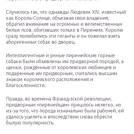
Случилось так, что однажды Людовик XIV, известный
как Король-Солнце, объезжая свои владения,
обратил внимание на огромных и величественных
белых псов, обитавших только в Пиренеях. Королю
сразу полюбились эти гиганты и он пожелал взять
аборигенных собак во дворец
Интеллигентные и умные пиренейские горные
собаки были объявлены им придворной породой, а
щенки, рождённые от королевских любимцев и
подаренные им придворным, считались высшим
знаком королевского расположения и
благосклонности.
Правда, во времена Французской революции,
придворным «пиренейцам» пришлось нелегко, но
из-за того, что порода изначально была рабочей, ей
удалось уцелеть и впоследствии снова обрести
былую популярность.