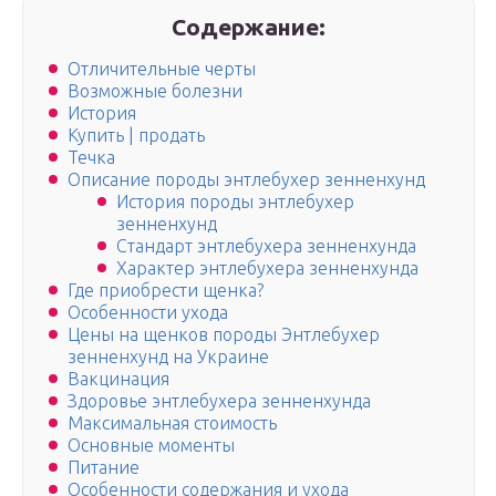
Содержание:
Отличительные черты
Возможные болезни
История
Купить | продать
Течка
Описание породы энтлебухер зенненхунд
История породы энтлебухер
зенненхунд
Стандарт энтлебухера зенненхунда
Характер энтлебухера зенненхунда
Где приобрести щенка?
Особенности ухода
Цены на щенков породы Энтлебухер
зенненхунд на Украине
Вакцинация
Здоровье энтлебухера зенненхунда
Максимальная стоимость
Основные моменты
Питание
Особенности содержания и ухода