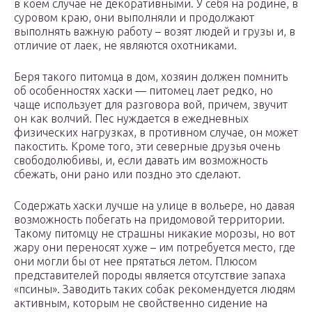
в коем случае не декоративными. У себя на родине, в
суровом краю, они выполняли и продолжают
выполнять важную работу – возят людей и грузы и, в
отличие от лаек, не являются охотниками.
Беря такого питомца в дом, хозяин должен помнить
об особенностях хаски — питомец лает редко, но
чаще использует для разговора вой, причем, звучит
он как волчий. Пес нуждается в ежедневных
физических нагрузках, в противном случае, он может
пакостить. Кроме того, эти северные друзья очень
свободолюбивы, и, если давать им возможность
сбежать, они рано или поздно это сделают.
Содержать хаски лучше на улице в вольере, но давая
возможность побегать на придомовой территории.
Такому питомцу не страшны никакие морозы, но вот
жару они переносят хуже – им потребуется место, где
они могли бы от нее прятаться летом. Плюсом
представителей породы является отсутствие запаха
«псины». Заводить таких собак рекомендуется людям
активным, которым не свойственно сидение на