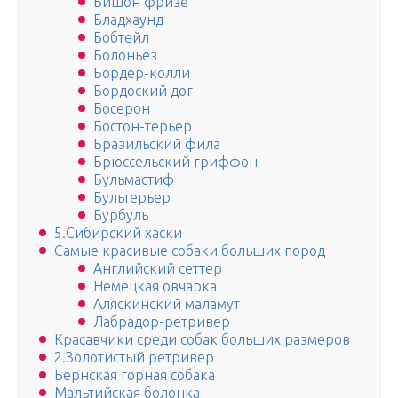
Бишон фризе
Бладхаунд
Бобтейл
Болоньез
Бордер-колли
Бордоский дог
Босерон
Бостон-терьер
Бразильский фила
Брюссельский гриффон
Бульмастиф
Бультерьер
Бурбуль
5.Сибирский хаски
Самые красивые собаки больших пород
Английский сеттер
Немецкая овчарка
Аляскинский маламут
Лабрадор-ретривер
Красавчики среди собак больших размеров
2.Золотистый ретривер
Бернская горная собака
Мальтийская болонка