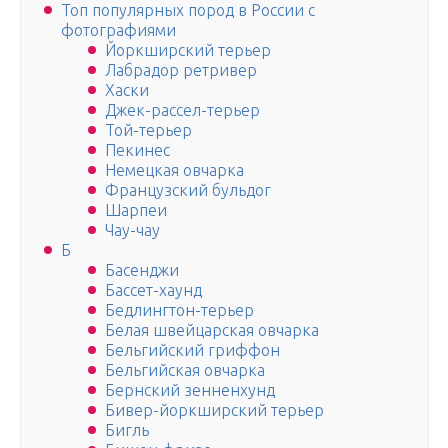
Топ популярных пород в России с
фотографиями
Йоркширский терьер
Лабрадор ретривер
Хаски
Джек-рассел-терьер
Той-терьер
Пекинес
Немецкая овчарка
Французский бульдог
Шарпеи
Чау-чау
Б
Басенджи
Бассет-хаунд
Бедлингтон-терьер
Белая швейцарская овчарка
Бельгийский гриффон
Бельгийская овчарка
Бернский зенненхунд
Бивер-йоркширский терьер
Бигль