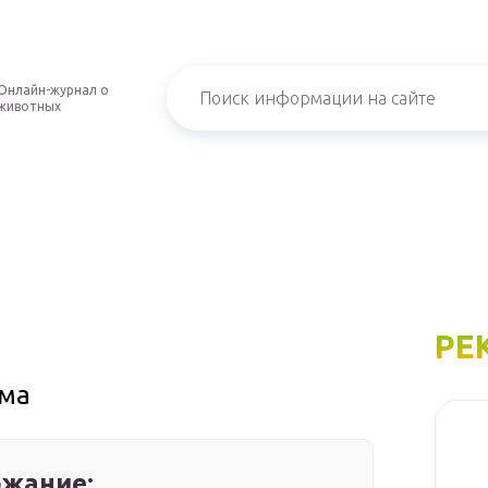
Онлайн-журнал о
животных
РЕ
ома
жание: