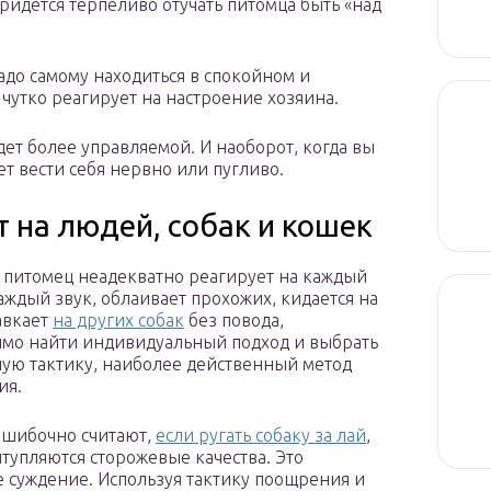
Придется терпеливо отучать питомца быть «над
надо самому находиться в спокойном и
чутко реагирует на настроение хозяина.
дет более управляемой. И наоборот, когда вы
т вести себя нервно или пугливо.
т на людей, собак и кошек
 питомец неадекватно реагирует на каждый
аждый звук, облаивает прохожих, кидается на
авкает
на других собак
без повода,
мо найти индивидуальный подход и выбрать
ую тактику, наиболее действенный метод
ия.
шибочно считают,
если ругать собаку за лай
,
итупляются сторожевые качества. Это
 суждение. Используя тактику поощрения и