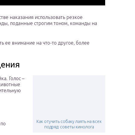
стве наказания использовать резкое
ды, поданные строгим тоном, команды на
ь ее внимание на что-то другое, более
дения
ка. Голос –
животные
жительную
Как отучить собаку лаять на всех
 по
подряд: советы кинолога