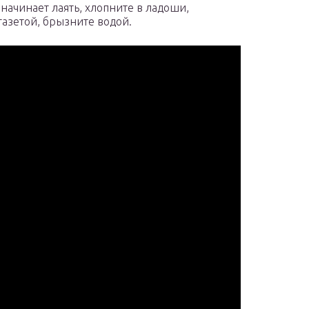
начинает лаять, хлопните в ладоши,
газетой, брызните водой.