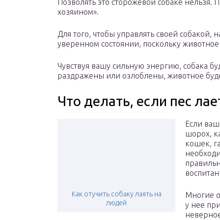
Позволять это сторожевой собаке нельзя. 
хозяином».
Для того, чтобы управлять своей собакой, 
уверенном состоянии, поскольку животное 
Чувствуя вашу сильную энергию, собака бу
раздражены или озлоблены, животное буде
Что делать, если пес лае
Если ваш
шорох, к
кошек, г
необходи
правильн
воспитан
Как отучить собаку лаять на
Многие о
людей
у нее пр
неверное