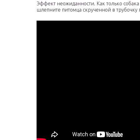
Эффект неожиданности. Как только собака 
шлепните питомца скрученной в трубочку 