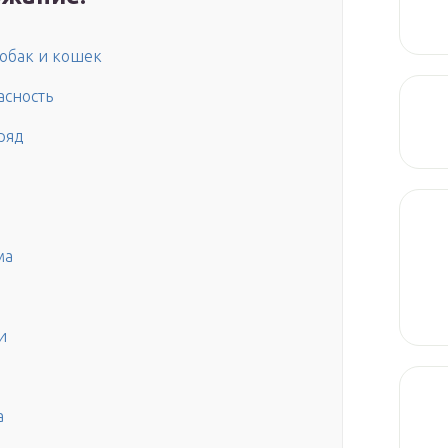
 собак и кошек
асность
ряд
и
ма
и
а