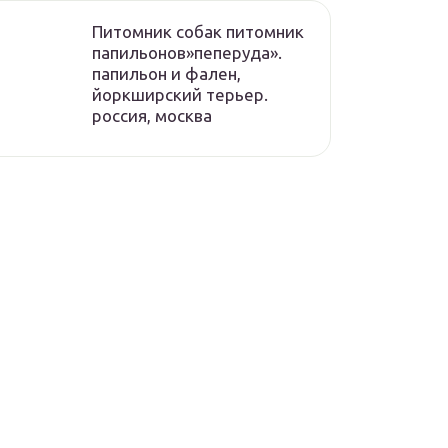
Питомник собак питомник
папильонов»пеперуда».
папильон и фален,
йоркширский терьер.
россия, москва