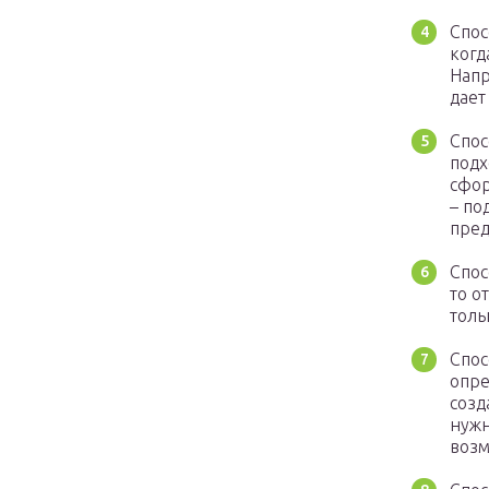
Спос
когд
Напр
дает
Спос
подх
сфор
– по
пре
Спос
то о
толь
Спос
опре
созд
нужн
воз