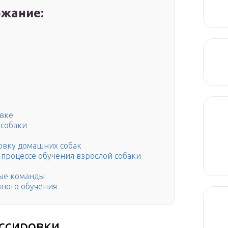
жание:
овке
 собаки
овку домашних собак
процессе обучения взрослой собаки
мые команды
ного обучения
ссировки