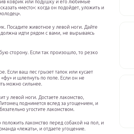
ожив коврик или подушку и его любимые
сказать «место»: когда он подойдет, уложить и
молодец».
к. Посадите животное у левой ноги. Дайте
 должна идти рядом с вами, не вырываясь
ую сторону. Если так произошло, то резко
е. Если ваш пес грызет тапок или кусает
«фу» и шлепнуть по попе. Если он не
ить можно сильнее.
жит у левой ноги. Достаете лакомство,
Питомец поднимется вслед за угощением, и
обязательно угостите лакомством.
 положить лакомство перед собакой на пол, и
команда «лежать», и отдаете угощение.