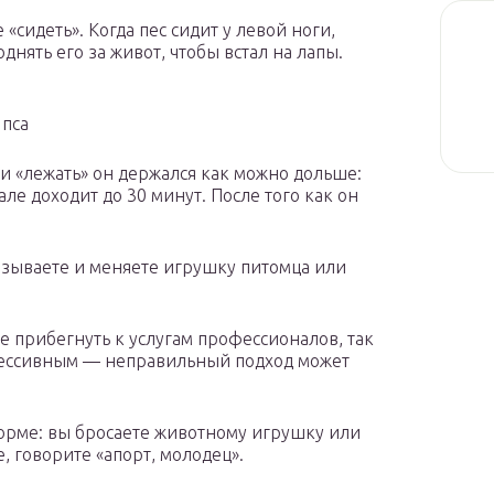
 «сидеть». Когда пес сидит у левой ноги,
днять его за живот, чтобы встал на лапы.
 пса
» и «лежать» он держался как можно дольше:
але доходит до 30 минут. После того как он
называете и меняете игрушку питомца или
чше прибегнуть к услугам профессионалов, так
агрессивным — неправильный подход может
орме: вы бросаете животному игрушку или
е, говорите «апорт, молодец».