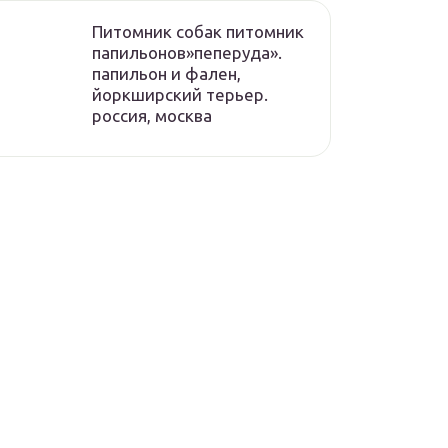
Питомник собак питомник
папильонов»пеперуда».
папильон и фален,
йоркширский терьер.
россия, москва