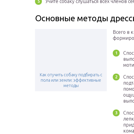
Учите собаку слушаться всех членов се
Основные методы дресс
Всего в 
формиро
Спос
выпо
моти
Как отучить собаку подбирать с
Спос
пола или земли: эффективные
подт
методы
помо
ощущ
выпо
Спос
лепк
прид
кома