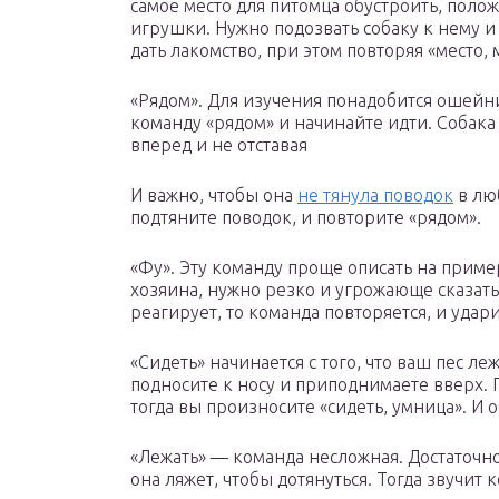
самое место для питомца обустроить, пол
игрушки. Нужно подозвать собаку к нему и 
дать лакомство, при этом повторяя «место, 
«Рядом». Для изучения понадобится ошейни
команду «рядом» и начинайте идти. Собака
вперед и не отставая
И важно, чтобы она
не тянула поводок
в люб
подтяните поводок, и повторите «рядом».
«Фу». Эту команду проще описать на пример
хозяина, нужно резко и угрожающе сказать 
реагирует, то команда повторяется, и удар
«Сидеть» начинается с того, что ваш пес ле
подносите к носу и приподнимаете вверх. 
тогда вы произносите «сидеть, умница». И 
«Лежать» — команда несложная. Достаточно
она ляжет, чтобы дотянуться. Тогда звучит 